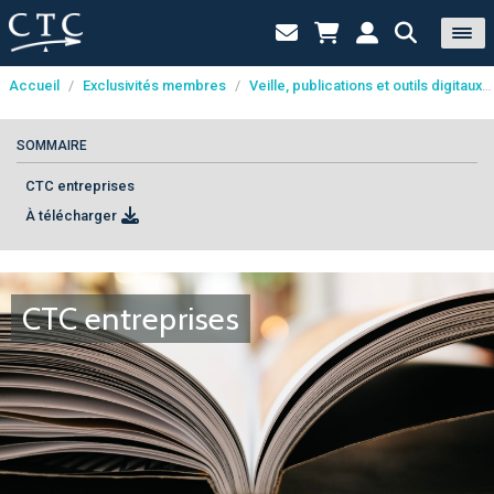
Accueil
/
Exclusivités membres
/
Veille, publications et outils digitaux
Panneau de gestion des cookies
SOMMAIRE
CTC entreprises
À télécharger
CTC entreprises