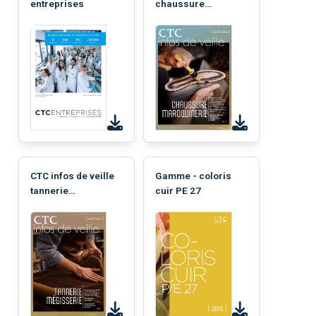
entreprises
chaussure
maroquinerie 5 -
2025
CTC infos de veille
Gamme - coloris
tannerie
cuir PE 27
mégisserie 5 - 2025