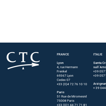
FRANCE
ITALIE
Lyon
Santa C
4, rue Hermann
sull´Arn
Frenkel
+39 057
69367 Lyon
+39 057
Cedex 07
Arzigna
+33 (0)4 72 76 10 10
+ 39 04
Paris
51 Rue de Miromesnil
75008 Paris
+33 (0)1 44 71 71 81