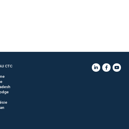
AU CTC
gne
ie
adesh
odge
ésie
tan