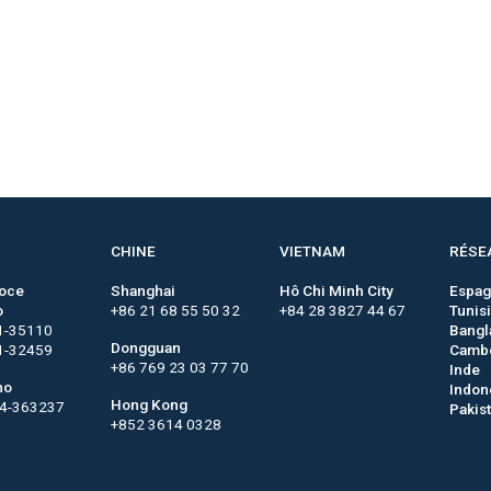
CHINE
VIETNAM
RÉSE
roce
Shanghai
Hô Chi Minh City
Espa
o
+86 21 68 55 50 32
+84 28 3827 44 67
Tunis
1-35110
Bangl
Dongguan
1-32459
Camb
+86 769 23 03 77 70
Inde
no
Indon
Hong Kong
44-363237
Pakis
+852 3614 0328