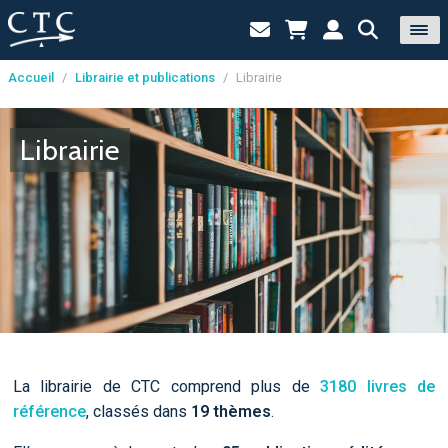
Accueil
/
Librairie et publications
/
Librairie
Panneau de gestion des cookies
Librairie
La librairie de CTC comprend plus de
3180 livres de
référence
, classés dans
19 thèmes
.