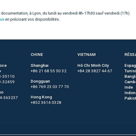
e documentation, à Lyon, du lundi au vendredi 8h-17h30 sauf vendredi (17h)
ous
en précisant vos disponibilités.
CHINE
VIETNAM
RÉSE
roce
Shanghai
Hô Chi Minh City
Espa
o
+86 21 68 55 50 32
+84 28 3827 44 67
Tunis
1-35110
Bangl
Dongguan
1-32459
Camb
+86 769 23 03 77 70
Inde
no
Indon
Hong Kong
44-363237
Pakis
+852 3614 0328