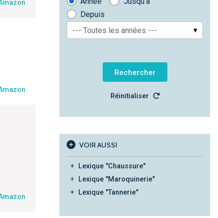
Année
Jusqu'à
 Amazon
Depuis
--- Toutes les années ---
 Amazon
Réinitialiser
VOIR AUSSI
Lexique "Chaussure"
Lexique "Maroquinerie"
Lexique "Tannerie"
 Amazon