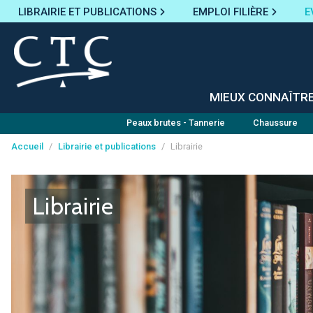
LIBRAIRIE ET PUBLICATIONS
EMPLOI FILIÈRE
E
MIEUX CONNAÎTR
Peaux brutes - Tannerie
Chaussure
Accueil
/
Librairie et publications
/
Librairie
Panneau de gestion des cookies
Librairie