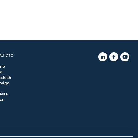
AU CTC
gne
ie
adesh
odge
ésie
tan