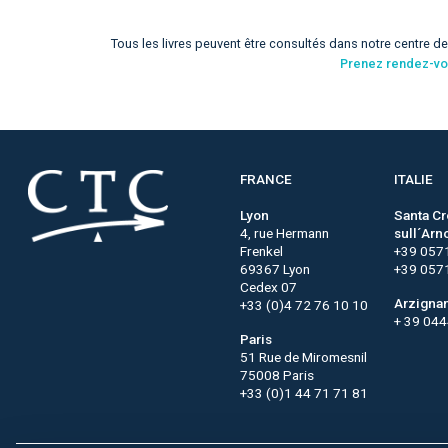
Tous les livres peuvent être consultés dans notre centre d
Prenez rendez-v
FRANCE
ITALIE
Lyon
Santa C
4, rue Hermann
sull´Arn
Frenkel
+39 057
69367 Lyon
+39 057
Cedex 07
Arzigna
+33 (0)4 72 76 10 10
+ 39 04
Paris
51 Rue de Miromesnil
75008 Paris
+33 (0)1 44 71 71 81