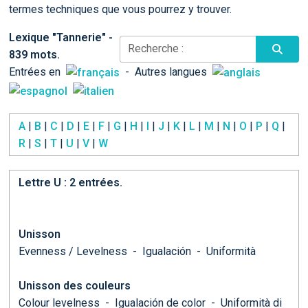
termes techniques que vous pourrez y trouver.
Lexique "Tannerie" -
Recherche :
839 mots.
Entrées en
- Autres langues
A
|
B
|
C
|
D
|
E
|
F
|
G
|
H
|
I
|
J
|
K
|
L
|
M
|
N
|
O
|
P
|
Q
|
R
|
S
|
T
|
U
|
V
|
W
Lettre
U
: 2 entrées.
Unisson
Evenness / Levelness
-
Igualación
-
Uniformità
Unisson des couleurs
Colour levelness
-
Igualación de color
-
Uniformità di