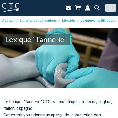
Accueil
/
Librairie et publications
/
Librairie
/
Lexiques multilingues
/
Panneau de gestion des cookies
Lexique "Tannerie"
Le lexique "Tannerie" CTC est multilingue : français, anglais,
italien, espagnol.
Cet extrait vous donne un aperçu de la traduction des