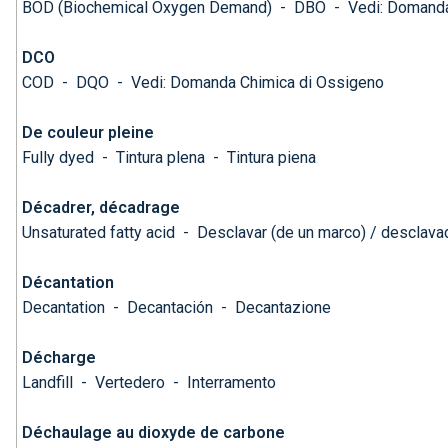
BOD (Biochemical Oxygen Demand)
-
DBO
-
Vedi: Domanda
DCO
COD
-
DQO
-
Vedi: Domanda Chimica di Ossigeno
De couleur pleine
Fully dyed
-
Tintura plena
-
Tintura piena
Décadrer, décadrage
Unsaturated fatty acid
-
Desclavar (de un marco) / desclava
Décantation
Decantation
-
Decantación
-
Decantazione
Décharge
Landfill
-
Vertedero
-
Interramento
Déchaulage au dioxyde de carbone