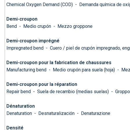
Chemical Oxygen Demand (COD)
-
Demanda química de oxí
Demi-croupon
Bend
-
Medio crupón
-
Mezzo groppone
Demi-croupon imprégné
Impregnated bend
-
Cuero / piel de crupón impregnado, en
Demi-croupon pour la fabrication de chaussures
Manufacturing bend
-
Medio crupón para suela (hoja)
-
Mez
Demi-croupon pour la réparation
Repair bend
-
Suela de recambio (medias suelas)
-
Groppon
Dénaturation
Denaturation
-
Desnaturalización
-
Denaturazione
Densité