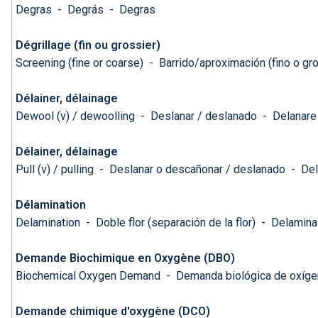
Degras
-
Degrás
-
Degras
Dégrillage (fin ou grossier)
Screening (fine or coarse)
-
Barrido/aproximación (fino o gr
Délainer, délainage
Dewool (v) / dewoolling
-
Deslanar / deslanado
-
Delanare
Délainer, délainage
Pull (v) / pulling
-
Deslanar o descañonar / deslanado
-
Del
Délamination
Delamination
-
Doble flor (separación de la flor)
-
Delamina
Demande Biochimique en Oxygène (DBO)
Biochemical Oxygen Demand
-
Demanda biológica de oxíg
Demande chimique d'oxygène (DCO)