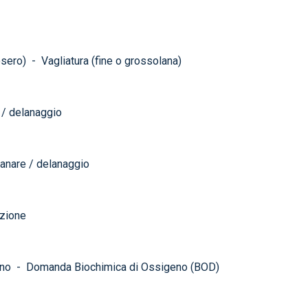
osero)
-
Vagliatura (fine o grossolana)
 / delanaggio
anare / delanaggio
zione
eno
-
Domanda Biochimica di Ossigeno (BOD)