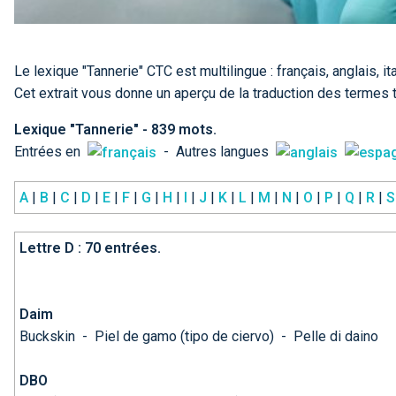
Le lexique "Tannerie" CTC est multilingue : français, anglais, it
Cet extrait vous donne un aperçu de la traduction des termes 
Lexique "Tannerie" - 839 mots.
Entrées en
- Autres langues
A
|
B
|
C
|
D
|
E
|
F
|
G
|
H
|
I
|
J
|
K
|
L
|
M
|
N
|
O
|
P
|
Q
|
R
|
S
Lettre
D
: 70 entrées.
Daim
Buckskin
-
Piel de gamo (tipo de ciervo)
-
Pelle di daino
DBO