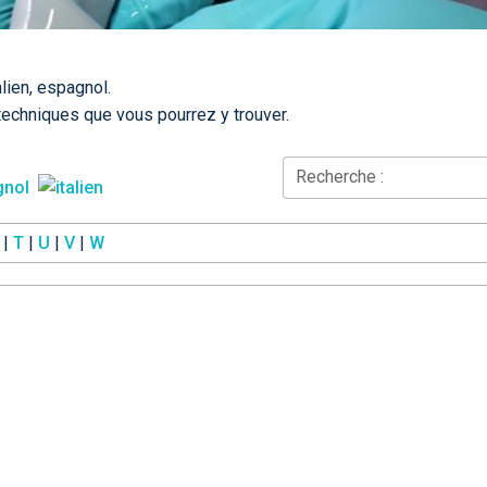
alien, espagnol.
techniques que vous pourrez y trouver.
Recherche :
|
T
|
U
|
V
|
W