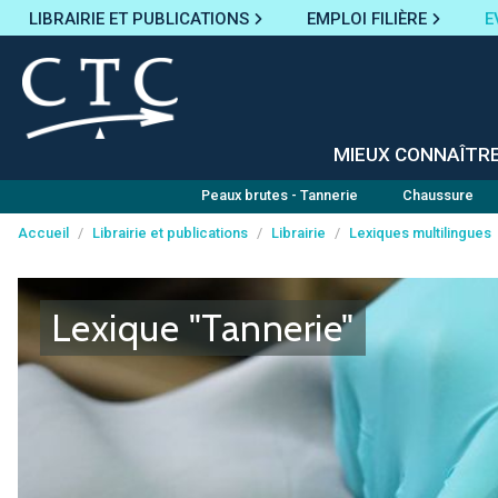
LIBRAIRIE ET PUBLICATIONS
EMPLOI FILIÈRE
E
MIEUX CONNAÎTR
Peaux brutes - Tannerie
Chaussure
Accueil
/
Librairie et publications
/
Librairie
/
Lexiques multilingues
Panneau de gestion des cookies
Lexique "Tannerie"