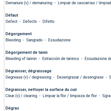
Demanure (v) / demanuring
-
Limpiar de cascarrias / limpia
Défaut
Defect
-
Defecto
-
Difetto
Dégorgement
Bleeding
-
Sangrado
-
Essudazione
Dégorgement de tanin
Bleeding of tannin
-
Extracción de taninos
-
Essudazione de
Dégraisser, dégraissage
Degrease (v) / degreasing
-
Desengrasar / desengrase
-
S
Dégraisser, nettoyer la surface du cuir
Clear (v) / clearing
-
Limpiar la flor / limpieza de flor
-
Sgras
Dégras