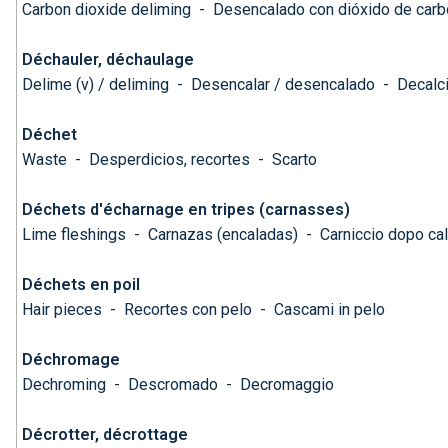
Carbon dioxide deliming
-
Desencalado con dióxido de car
Déchauler, déchaulage
Delime (v) / deliming
-
Desencalar / desencalado
-
Decalci
Déchet
Waste
-
Desperdicios, recortes
-
Scarto
Déchets d'écharnage en tripes (carnasses)
Lime fleshings
-
Carnazas (encaladas)
-
Carniccio dopo cal
Déchets en poil
Hair pieces
-
Recortes con pelo
-
Cascami in pelo
Déchromage
Dechroming
-
Descromado
-
Decromaggio
Décrotter, décrottage