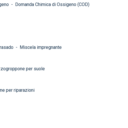
geno
-
Domanda Chimica di Ossigeno (COD)
grasado
-
Miscela impregnante
zogroppone per suole
e per riparazioni