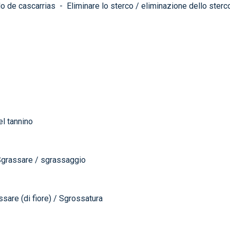
do de cascarrias
-
Eliminare lo sterco / eliminazione dello sterc
l tannino
grassare / sgrassaggio
sare (di fiore) / Sgrossatura