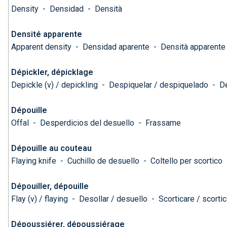
Density
-
Densidad
-
Densità
Densité apparente
Apparent density
-
Densidad aparente
-
Densità apparente
Dépickler, dépicklage
Depickle (v) / depickling
-
Despiquelar / despiquelado
-
De
Dépouille
Offal
-
Desperdicios del desuello
-
Frassame
Dépouille au couteau
Flaying knife
-
Cuchillo de desuello
-
Coltello per scortico
Dépouiller, dépouille
Flay (v) / flaying
-
Desollar / desuello
-
Scorticare / scorti
Dépoussiérer, dépoussiérage