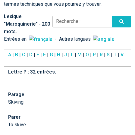
termes techniques que vous pourrez y trouver.
Lexique
Recherche :
"Maroquinerie" - 200
mots.
Entrées en
- Autres langues
A
|
B
|
C
|
D
|
E
|
F
|
G
|
H
|
J
|
L
|
M
|
O
|
P
|
R
|
S
|
T
|
V
Lettre
P
: 32 entrées.
Parage
Skiving
Parer
To skive