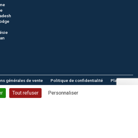
gne
ie
adesh
odge
ésie
tan
ons générales de vente
Politique de confidentialité
Plan du site
© CTC - 2026
er
Tout refuser
Personnaliser