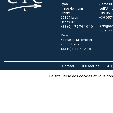
Lyon
Santa C
4, rue Hermann
sull´Arn
Frenkel
+39 057
69367 Lyon
+39 057
Cedex 07
Arzigna
+33 (0)4 72 76 10 10
+ 39 04
Paris
51 Rue de Miromesnil
75008 Paris
+33 (0)1 44 71 71 81
Contact
CTC recrute
FAQ
Ce site utilise des cookies et vous do