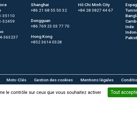
roce
Shanghai
Hô Chi Minh City
Espa
o
+86 21 68 55 50 32
+84 28 3827 44 67
Tunis
1-35110
Bangl
Dongguan
1-32459
Camb
+86 769 23 03 77 70
Inde
no
Indon
Hong Kong
44-363237
Pakis
+852 3614 0328
Mots-Clés
Gestion des cookies
Mentions légales
Conditi
Tout accept
nne le contrôle sur ceux que vous souhaitez activer