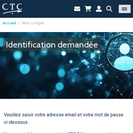
Accueil
/
Mon compte
Panneau de gestion des cookies
Identification demandée
Veuillez saisir votre adresse email et votre mot de passe
ci-dessous.