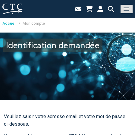
Accueil
/
Mon compte
Panneau de gestion des cookies
Identification demandée
Veuillez saisir votre adresse email et votre mot de passe
ci-dessous.