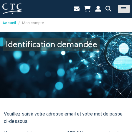
Accueil
/
Mon compte
Panneau de gestion des cookies
Identification demandée
Veuillez saisir votre adresse email et votre mot de passe
ci-dessous.