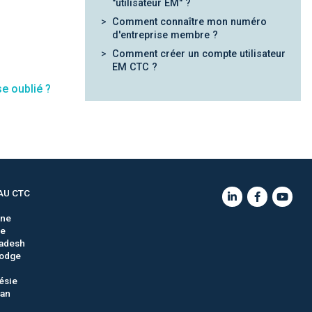
"utilisateur EM" ?
Comment connaître mon numéro
d'entreprise membre ?
Comment créer un compte utilisateur
EM CTC ?
e oublié ?
AU CTC
gne
ie
adesh
odge
ésie
tan