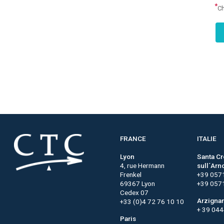
*
Ch
FRANCE
ITALIE
Lyon
Santa C
4, rue Hermann
sull´Arn
Frenkel
+39 057
69367 Lyon
+39 057
Cedex 07
Arzigna
+33 (0)4 72 76 10 10
+ 39 04
Paris