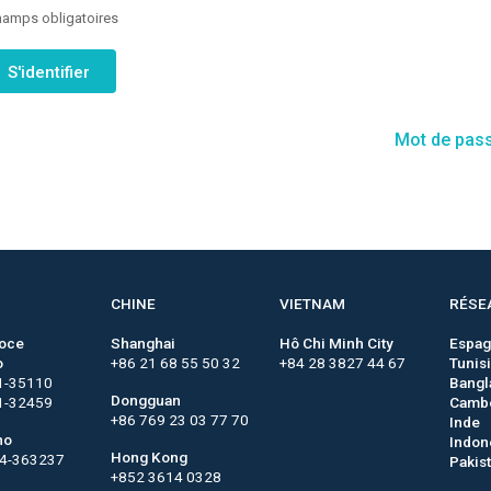
amps obligatoires
Mot de pass
CHINE
VIETNAM
RÉSE
roce
Shanghai
Hô Chi Minh City
Espa
o
+86 21 68 55 50 32
+84 28 3827 44 67
Tunis
1-35110
Bangl
Dongguan
1-32459
Camb
+86 769 23 03 77 70
Inde
no
Indon
Hong Kong
44-363237
Pakis
+852 3614 0328