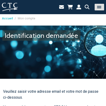
Accueil
/
Mon compte
Panneau de gestion des cookies
Identification demandée
Veuillez saisir votre adresse email et votre mot de passe
ci-dessous.