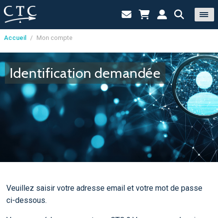
Accueil
/
Mon compte
Panneau de gestion des cookies
Identification demandée
Veuillez saisir votre adresse email et votre mot de passe
ci-dessous.