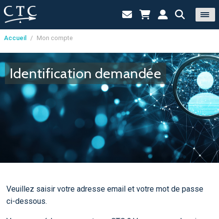
Accueil
/
Mon compte
Panneau de gestion des cookies
Identification demandée
Veuillez saisir votre adresse email et votre mot de passe
ci-dessous.