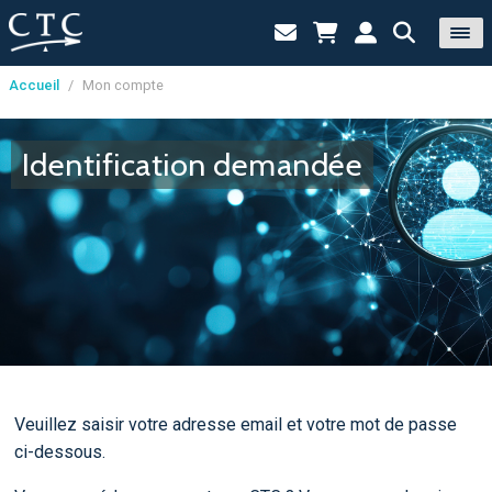
Accueil
/
Mon compte
Panneau de gestion des cookies
Identification demandée
Veuillez saisir votre adresse email et votre mot de passe
ci-dessous.