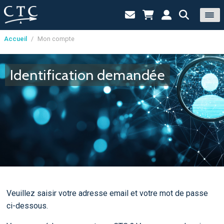
Accueil
/
Mon compte
Panneau de gestion des cookies
Identification demandée
Veuillez saisir votre adresse email et votre mot de passe
ci-dessous.