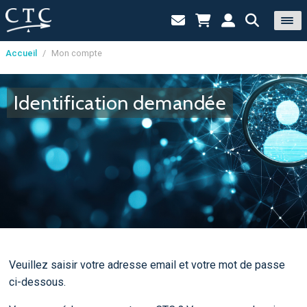
Accueil
/
Mon compte
Panneau de gestion des cookies
Identification demandée
Veuillez saisir votre adresse email et votre mot de passe
ci-dessous.