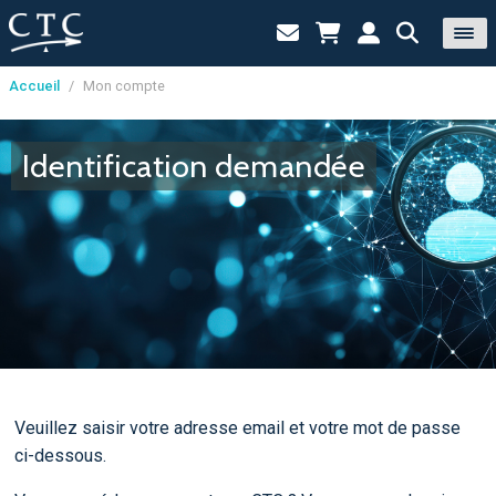
Accueil
/
Mon compte
Panneau de gestion des cookies
Identification demandée
Veuillez saisir votre adresse email et votre mot de passe
ci-dessous.