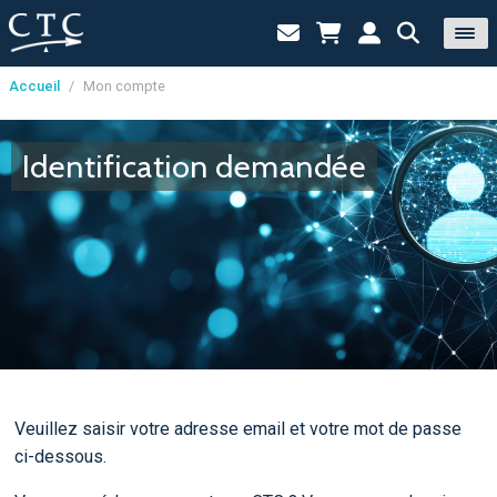
Accueil
/
Mon compte
Panneau de gestion des cookies
Identification demandée
Veuillez saisir votre adresse email et votre mot de passe
ci-dessous.