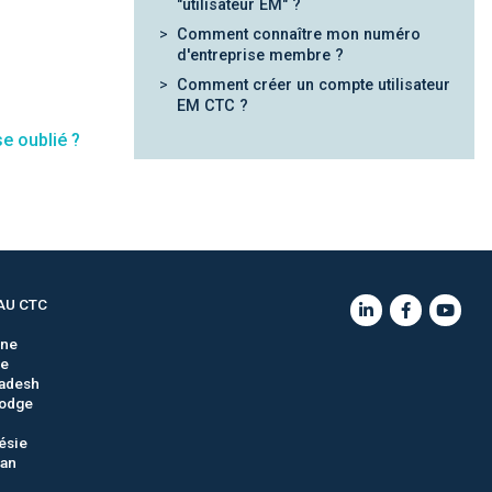
"utilisateur EM" ?
Comment connaître mon numéro
d'entreprise membre ?
Comment créer un compte utilisateur
EM CTC ?
e oublié ?
AU CTC
gne
ie
adesh
odge
ésie
tan