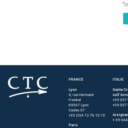
*
Ch
FRANCE
ITALIE
Lyon
Santa C
4, rue Hermann
sull´Arn
Frenkel
+39 057
69367 Lyon
+39 057
Cedex 07
Arzigna
+33 (0)4 72 76 10 10
+ 39 04
Paris