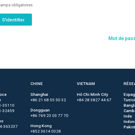
amps obligatoires
Mot de pass
CHINE
VIETNAM
RÉSE
roce
Shanghai
Hô Chi Minh City
Espa
o
+86 21 68 55 50 32
+84 28 3827 44 67
Tunis
1-35110
Bangl
Dongguan
1-32459
Camb
+86 769 23 03 77 70
Inde
no
Indon
Hong Kong
44-363237
Pakis
+852 3614 0328