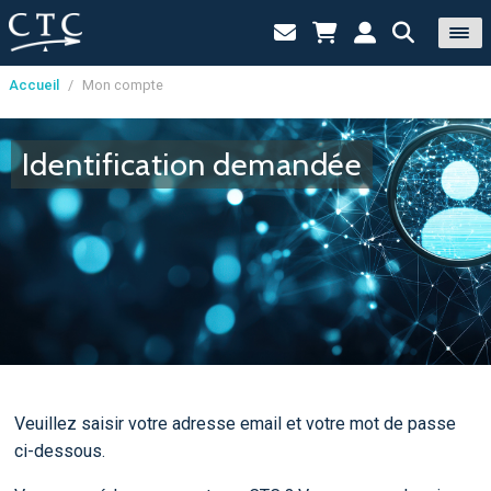
Accueil
/
Mon compte
Panneau de gestion des cookies
Identification demandée
Veuillez saisir votre adresse email et votre mot de passe
ci-dessous.